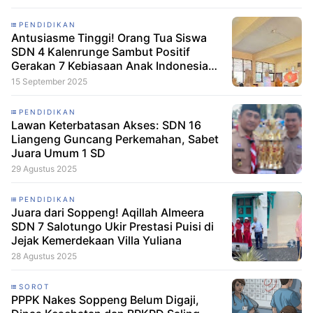
PENDIDIKAN
Antusiasme Tinggi! Orang Tua Siswa
SDN 4 Kalenrunge Sambut Positif
Gerakan 7 Kebiasaan Anak Indonesia
Hebat
15 September 2025
PENDIDIKAN
Lawan Keterbatasan Akses: SDN 16
Liangeng Guncang Perkemahan, Sabet
Juara Umum 1 SD
29 Agustus 2025
PENDIDIKAN
Juara dari Soppeng! Aqillah Almeera
SDN 7 Salotungo Ukir Prestasi Puisi di
Jejak Kemerdekaan Villa Yuliana
28 Agustus 2025
SOROT
PPPK Nakes Soppeng Belum Digaji,