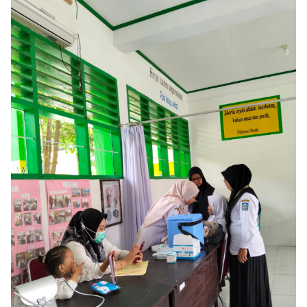
By
Raushan
Design
With
Shroff
Templates