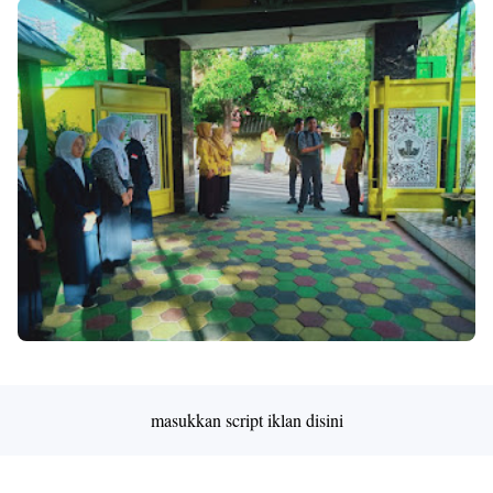
Premium
By
Raushan
Design
With
Shroff
Templates
masukkan script iklan disini