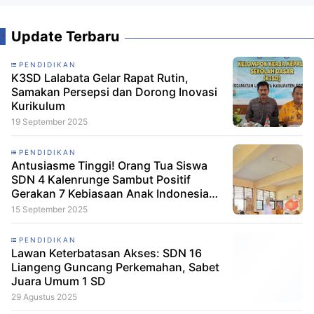
Update Terbaru
PENDIDIKAN
K3SD Lalabata Gelar Rapat Rutin,
Samakan Persepsi dan Dorong Inovasi
Kurikulum
19 September 2025
PENDIDIKAN
Antusiasme Tinggi! Orang Tua Siswa
SDN 4 Kalenrunge Sambut Positif
Gerakan 7 Kebiasaan Anak Indonesia
Hebat
15 September 2025
PENDIDIKAN
Lawan Keterbatasan Akses: SDN 16
Liangeng Guncang Perkemahan, Sabet
Juara Umum 1 SD
29 Agustus 2025