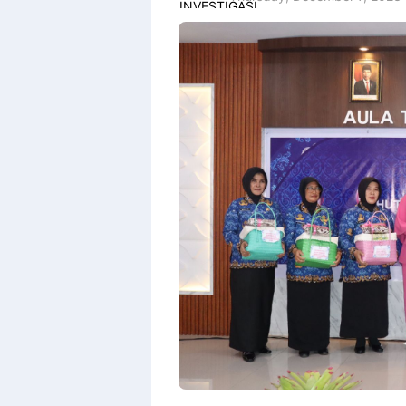
Premium
By
Raushan
Design
With
Shroff
Templates