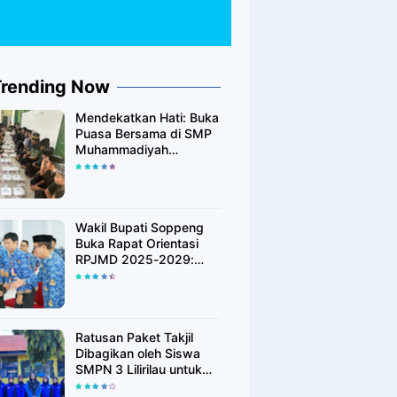
Trending Now
Mendekatkan Hati: Buka
Puasa Bersama di SMP
Muhammadiyah
Leworeng
Wakil Bupati Soppeng
Buka Rapat Orientasi
RPJMD 2025-2029:
"Soppeng Setara" Jadi
Visi Utama
Ratusan Paket Takjil
Dibagikan oleh Siswa
SMPN 3 Lilirilau untuk
Warga Desa Lompulle