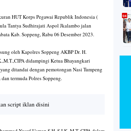
uran HUT Korps Pegawai Republik Indonesia (
Aula Tantya Sudhirajati Aspol Jkalambo jalan
abata Kab. Soppeng, Rabu 06 Desember 2023.
gsung oleh Kapolres Soppeng AKBP Dr. H.
.,M.T.,CIPA didampingi Ketua Bhayangkari
 yang ditandai dengan pemotongan Nasi Tumpeng
 dan termuda Polres Soppeng.
n script iklan disini
hammad Yusuf Usman S.H.,S.I.K.,M.T.,CIPA dalam