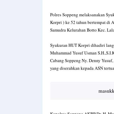
Polres Soppeng melaksanakan Syuk
Korpri ) ke 52 tahun bertempat di 
Samudra Kelurahan Botto Kec. Lal
Syukuran HUT Korpri dihadiri lan
Muhammad Yusuf Usman S.H.,S.I.K
Cabang Soppeng Ny. Denny Yusuf,
yang diserahkan kepada ASN tertua
masukka
Kapolres Soppeng AKBP Dr. H. Mu