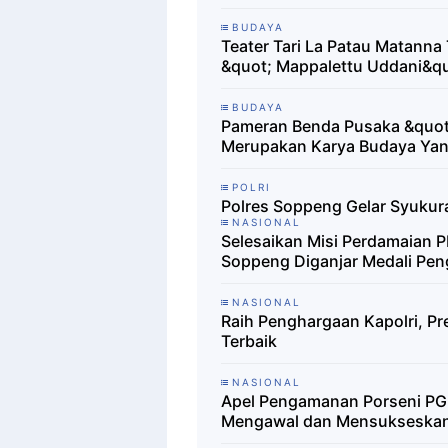
BUDAYA
Teater Tari La Patau Matanna
&quot; Mappalettu Uddani&qu
BUDAYA
Pameran Benda Pusaka &quot;
Merupakan Karya Budaya Yan
POLRI
Polres Soppeng Gelar Syukur
NASIONAL
Selesaikan Misi Perdamaian P
Soppeng Diganjar Medali Pe
NASIONAL
Raih Penghargaan Kapolri, Pr
Terbaik
NASIONAL
Apel Pengamanan Porseni PGR
Mengawal dan Mensukseska