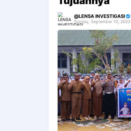
Tujuannya
LENSA INVESTIGASI
Sunday, September 10, 2023
Premium
By
Raushan
Design
With
Shroff
Templates