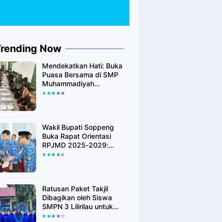
Trending Now
Mendekatkan Hati: Buka
Puasa Bersama di SMP
Muhammadiyah
Leworeng
Wakil Bupati Soppeng
Buka Rapat Orientasi
RPJMD 2025-2029:
"Soppeng Setara" Jadi
Visi Utama
Ratusan Paket Takjil
Dibagikan oleh Siswa
SMPN 3 Lilirilau untuk
Warga Desa Lompulle