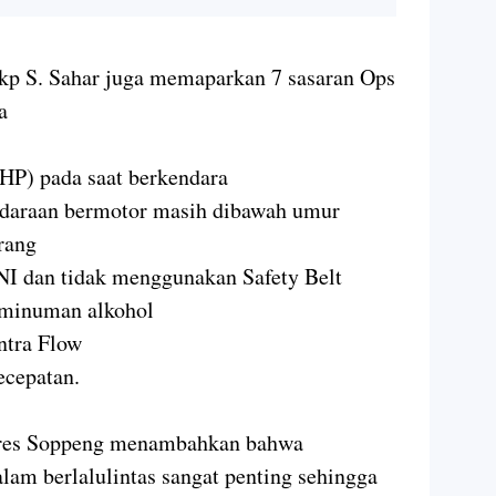
p S. Sahar juga memaparkan 7 sasaran Ops
ya
P) pada saat berkendara
ndaraan bermotor masih dibawah umur
rang
I dan tidak menggunakan Safety Belt
 minuman alkohol
ntra Flow
ecepatan.
olres Soppeng menambahkan bahwa
am berlalulintas sangat penting sehingga