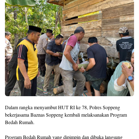
Premium
By
Raushan
Design
With
Shroff
Templates
Dalam rangka menyambut HUT RI ke 78, Polres Soppeng
bekerjasama Baznas Soppeng kembali melaksanakan Program
Bedah Rumah.
Program Bedah Rumah yang dipimpin dan dibuka langsung