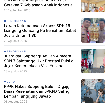
Gerakan 7 Kebiasaan Anak Indonesia
Hebat
15 September 2025
PENDIDIKAN
Lawan Keterbatasan Akses: SDN 16
Liangeng Guncang Perkemahan, Sabet
Juara Umum 1 SD
29 Agustus 2025
PENDIDIKAN
Juara dari Soppeng! Aqillah Almeera
SDN 7 Salotungo Ukir Prestasi Puisi di
Jejak Kemerdekaan Villa Yuliana
28 Agustus 2025
SOROT
PPPK Nakes Soppeng Belum Digaji,
Dinas Kesehatan dan BPKPD Saling
Lempar Tanggung Jawab
08 Agustus 2025