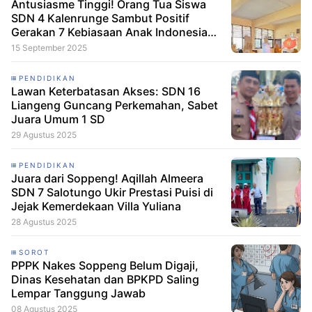
Antusiasme Tinggi! Orang Tua Siswa
SDN 4 Kalenrunge Sambut Positif
Gerakan 7 Kebiasaan Anak Indonesia
Hebat
15 September 2025
PENDIDIKAN
Lawan Keterbatasan Akses: SDN 16
Liangeng Guncang Perkemahan, Sabet
Juara Umum 1 SD
29 Agustus 2025
PENDIDIKAN
Juara dari Soppeng! Aqillah Almeera
SDN 7 Salotungo Ukir Prestasi Puisi di
Jejak Kemerdekaan Villa Yuliana
28 Agustus 2025
SOROT
PPPK Nakes Soppeng Belum Digaji,
Dinas Kesehatan dan BPKPD Saling
Lempar Tanggung Jawab
08 Agustus 2025